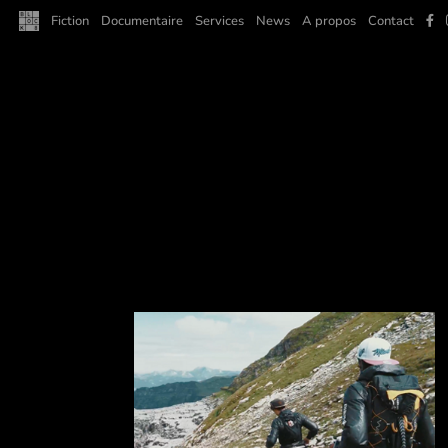
F
Fiction
Documentaire
Services
News
A propos
Contact
a
c
e
b
o
o
k