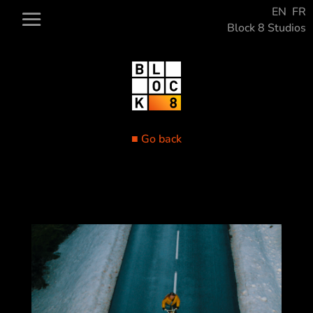
EN
FR
Block 8 Studios
■ Go back