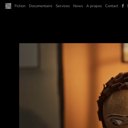
F
Fiction
Documentaire
Services
News
A propos
Contact
a
c
e
b
o
o
k