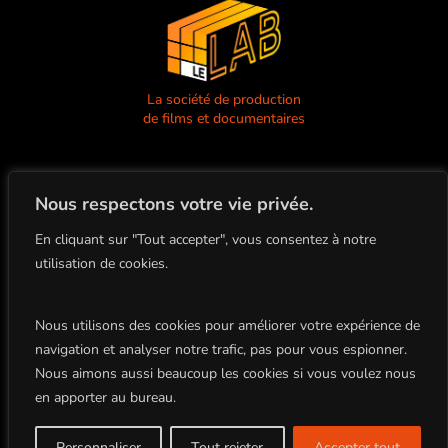
La société de production
de films et documentaires
Nous respectons votre vie privée.
En cliquant sur "Tout accepter", vous consentez à notre
utilisation de cookies.
+33(0)4.78.91.92.19
86 Boulevard de la Croix-Rousse
69001 Lyon, FRANCE
Nous utilisons des cookies pour améliorer votre expérience de
navigation et analyser notre trafic, pas pour vous espionner.
Nous aimons aussi beaucoup les cookies si vous voulez nous
Tous droits réservés
en apporter au bureau.
Copyright BLOCK 8 PRODUCTION ©2022
Site par Studio Planche |
Mentions Légales
Personnaliser
Tout rejeter
Accepter tout