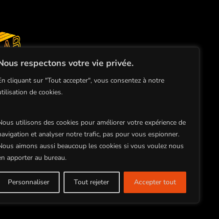
Nous respectons votre vie privée.
ace de
En cliquant sur "Tout accepter", vous consentez à notre
audiovisuel
utilisation de cookies.
Nous utilisons des cookies pour améliorer votre expérience de
navigation et analyser notre trafic, pas pour vous espionner.
Nous aimons aussi beaucoup les cookies si vous voulez nous
en apporter au bureau.
Tous droits réservés
Copyright BLOCK 8 PRODUCTION ©2026
Personnaliser
Tout rejeter
Accepter tout
Site par Studio Planche |
Mentions Légales