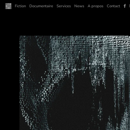
F
Fiction
Documentaire
Services
News
A propos
Contact
a
c
e
b
o
o
k